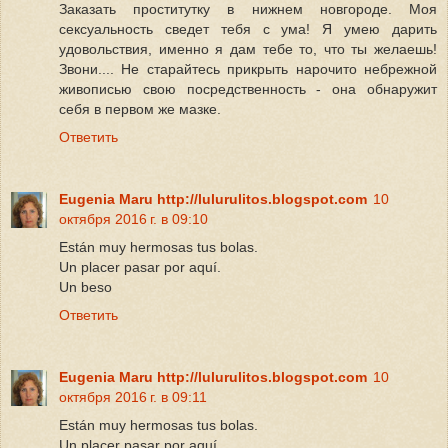
Заказать проститутку в нижнем новгороде. Моя
сексуальность сведет тебя с ума! Я умею дарить
удовольствия, именно я дам тебе то, что ты желаешь!
Звони.... Не старайтесь прикрыть нарочито небрежной
живописью свою посредственность - она обнаружит
себя в первом же мазке.
Ответить
Eugenia Maru http://lulurulitos.blogspot.com
10
октября 2016 г. в 09:10
Están muy hermosas tus bolas.
Un placer pasar por aquí.
Un beso
Ответить
Eugenia Maru http://lulurulitos.blogspot.com
10
октября 2016 г. в 09:11
Están muy hermosas tus bolas.
Un placer pasar por aquí.